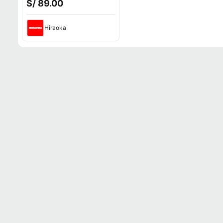
S/ 89.00
Hiraoka