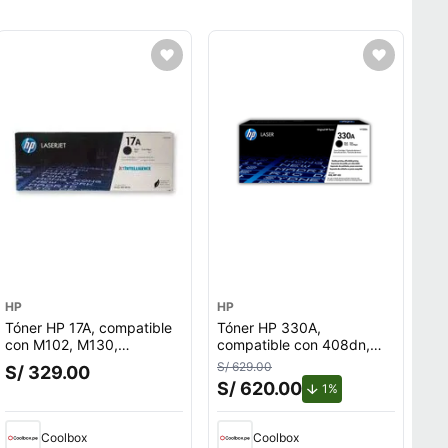
HP
HP
Tóner HP 17A, compatible
Tóner HP 330A,
con M102, M130,
compatible con 408dn,
rendimiento 1,600 páginas,
432fdn, rendimiento 5,000
S/ 629.00
S/ 329.00
negro CF217A
páginas, negro W1330A
S/ 620.00
to.
de descuento.
1%
Coolbox
Coolbox