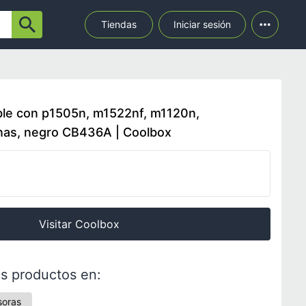
Tiendas
Iniciar sesión
le con p1505n, m1522nf, m1120n,
nas, negro CB436A | Coolbox
Visitar Coolbox
s productos en:
soras