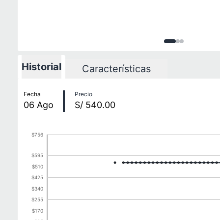
Imagen
Imagen
Imagen
1
de
2
3
d
3
Historial
Características
Historial de precios
Fecha
Precio
06
Ago
S/ 540.00
$756
$595
$510
$425
$340
$255
$170