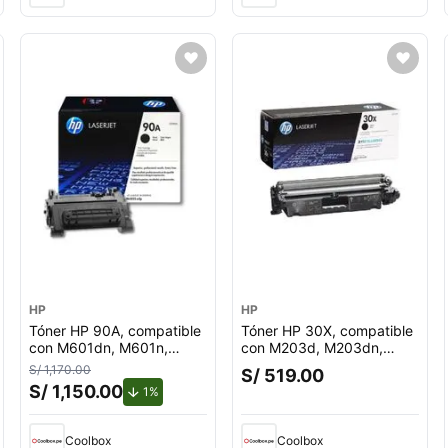
HP
HP
Tóner HP 90A, compatible
Tóner HP 30X, compatible
con M601dn, M601n,
con M203d, M203dn,
rendimiento 10,000
rendimiento 3,500
S/ 1,170.00
S/ 519.00
páginas, negro CE390A
páginas, negro CF230X
S/ 1,150.00
de descuento.
1%
Coolbox
Coolbox