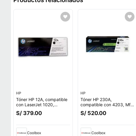
Productos relacionados
HP
HP
Tóner HP 12A, compatible
Tóner HP 230A,
con LaserJet 1020,
compatible con 4203, Mfp
1022nw, rendimiento 2,000
4303, rendimiento 2,000
S/ 379.00
S/ 520.00
páginas, negro Q2612A
páginas, negro W2300A
Coolbox
Coolbox