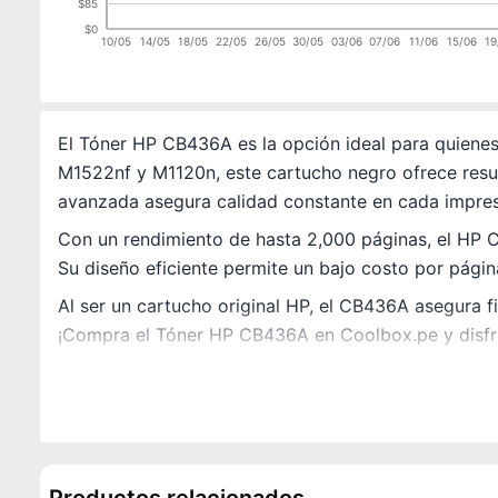
$85
$0
10/05
14/05
18/05
22/05
26/05
30/05
03/06
07/06
11/06
15/06
19
El Tóner HP CB436A es la opción ideal para quiene
M1522nf y M1120n, este cartucho negro ofrece result
avanzada asegura calidad constante en cada impres
Con un rendimiento de hasta 2,000 páginas, el HP 
Su diseño eficiente permite un bajo costo por págin
Al ser un cartucho original HP, el CB436A asegura fia
¡Compra el Tóner HP CB436A en Coolbox.pe y disfrut