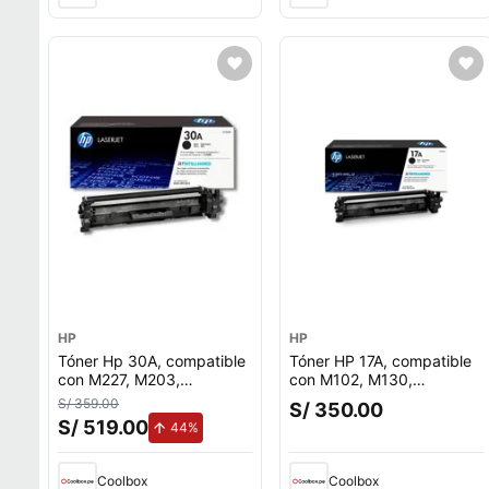
HP
HP
Tóner Hp 30A, compatible
Tóner HP 17A, compatible
con M227, M203,
con M102, M130,
rendimiento 1,600 páginas,
rendimiento 1,600 páginas,
S/ 359.00
S/ 350.00
negro Cf230A
negro CF217A
S/ 519.00
de aumento.
44%
Coolbox
Coolbox