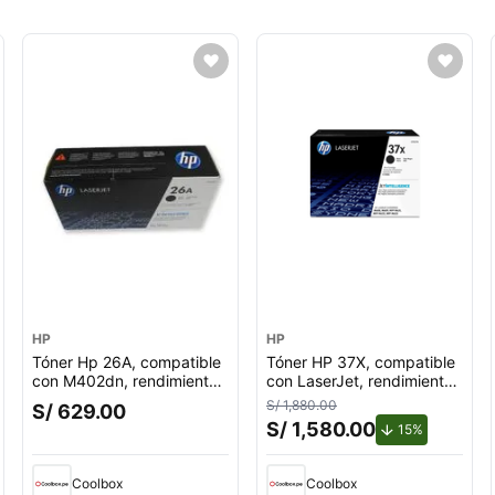
HP
HP
Tóner Hp 26A, compatible
Tóner HP 37X, compatible
con M402dn, rendimiento
con LaserJet, rendimiento
3,100 páginas, negro
25,000 páginas, negro
S/ 1,880.00
S/ 629.00
Cf226A
CF237X
S/ 1,580.00
de descuen
15%
Coolbox
Coolbox