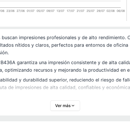
/06
23/06
27/06
01/07
05/07
09/07
13/07
17/07
21/07
25/07
29/07
02/08
06/08
s buscan impresiones profesionales y de alto rendimiento.
ados nítidos y claros, perfectos para entornos de oficina 
ión.
CB436A garantiza una impresión consistente y de alta cali
a, optimizando recursos y mejorando la productividad en el
bilidad y durabilidad superior, reduciendo el riesgo de fal
a de impresiones de alta calidad, confiables y económicas
Ver más