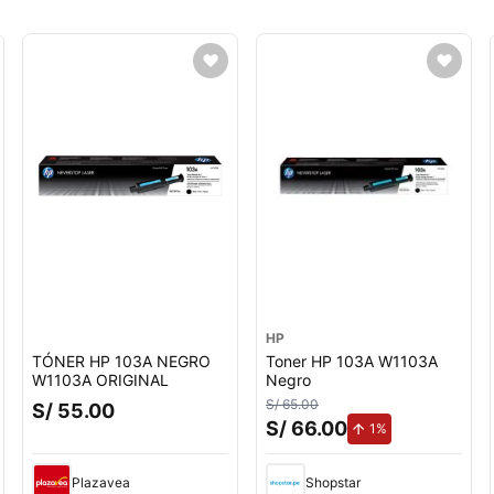
HP
TÓNER HP 103A NEGRO
Toner HP 103A W1103A
W1103A ORIGINAL
Negro
S/ 65.00
S/ 55.00
S/ 66.00
o.
de aumento.
1%
Plazavea
Shopstar