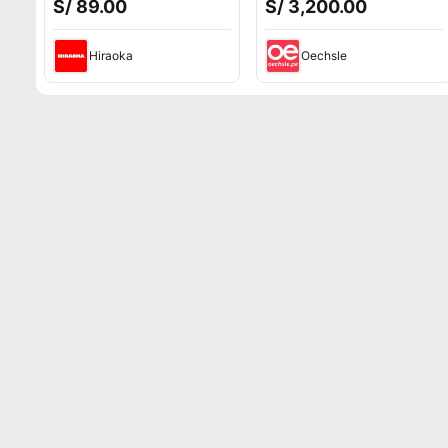
S/ 89.00
S/ 3,200.00
Hiraoka
Oechsle