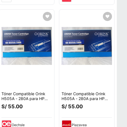
Tóner Compatible Orink
Tóner Compatible Orink
H505A - 280A para HP
H505A - 280A para HP
Alto Rendimiento 2.700
Alto Rendimiento 2.700
S/ 55.00
S/ 55.00
Páginas
Páginas
to.
Oechsle
Plazavea