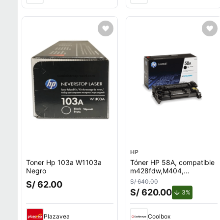
HP
Toner Hp 103a W1103a
Tóner HP 58A, compatible
Negro
m428fdw,M404,
rendimiento 3,000
S/ 640.00
S/ 62.00
páginas, negro CF258A
S/ 620.00
de descuen
3%
Plazavea
Coolbox