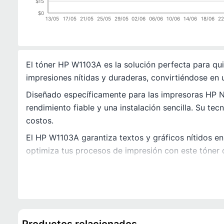
$15
$0
13/05
17/05
21/05
25/05
29/05
02/06
06/06
10/06
14/06
18/06
22
El tóner HP W1103A es la solución perfecta para qui
impresiones nítidas y duraderas, convirtiéndose en
Diseñado específicamente para las impresoras HP 
rendimiento fiable y una instalación sencilla. Su t
costos.
El HP W1103A garantiza textos y gráficos nítidos en
optimiza tus procesos de impresión con este tóner 