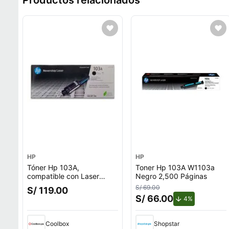
Productos relacionados
HP
HP
Tóner Hp 103A,
Toner Hp 103A W1103a
compatible con Laser
Negro 2,500 Páginas
1000, 1200, rendimiento
S/ 69.00
S/ 119.00
2,500 páginas, negro
S/ 66.00
de descuent
4%
W1103A
Coolbox
Shopstar