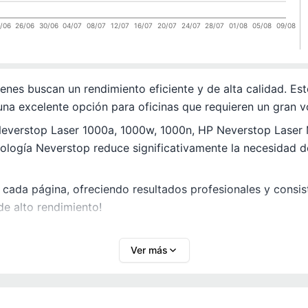
/06
26/06
30/06
04/07
08/07
12/07
16/07
20/07
24/07
28/07
01/08
05/08
09/08
enes buscan un rendimiento eficiente y de alta calidad. E
 una excelente opción para oficinas que requieren un gran 
Neverstop Laser 1000a, 1000w, 1000n, HP Neverstop Laser
ecnología Neverstop reduce significativamente la necesidad
 cada página, ofreciendo resultados profesionales y consi
de alto rendimiento!
Ver más