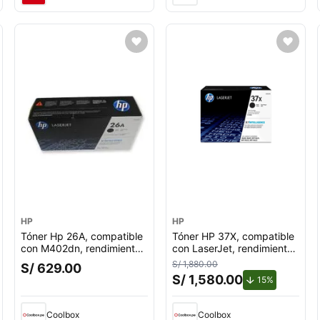
HP
HP
Tóner Hp 26A, compatible
Tóner HP 37X, compatible
con M402dn, rendimiento
con LaserJet, rendimiento
3,100 páginas, negro
25,000 páginas, negro
S/ 1,880.00
S/ 629.00
Cf226A
CF237X
S/ 1,580.00
to.
de descuen
15%
Coolbox
Coolbox