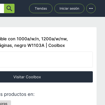
Tiendas
Iniciar sesión
ible con 1000a/w/n, 1200a/w/nw,
áginas, negro W1103A | Coolbox
Visitar Coolbox
s productos en:
soras