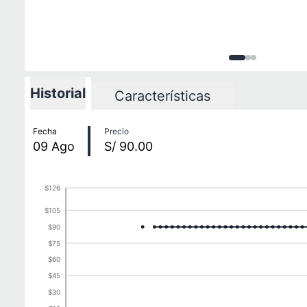
Imagen
Imagen
Imagen
1
de
2
3
d
3
Historial
Características
Historial de precios
Fecha
Precio
09
Ago
S/ 90.00
$126
$105
$90
$75
$60
$45
$30