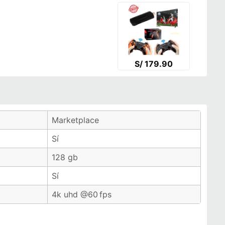
S/ 179.90
Marketplace
Sí
128 gb
Sí
4k uhd @60 fps