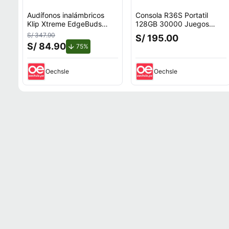
Audífonos inalámbricos
Consola R36S Portatil
Klip Xtreme EdgeBuds
128GB 30000 Juegos
KTE-755WH
Negro
S/ 347.90
S/ 195.00
S/ 84.90
de descuento.
75%
Oechsle
Oechsle