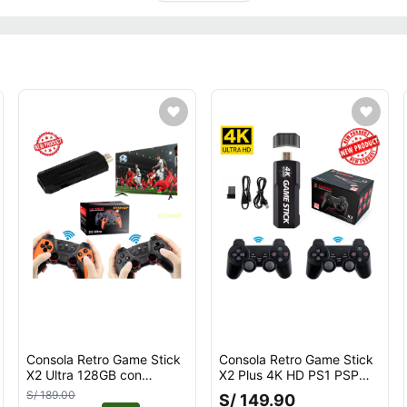
Consola Retro Game Stick
Consola Retro Game Stick
X2 Ultra 128GB con
X2 Plus 4K HD PS1 PSP
mandos recargables
SN64 30000 Juegos con
S/ 189.00
S/ 149.90
Mandos Recargables