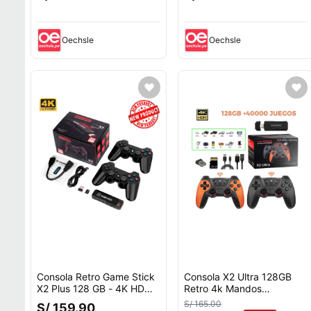
Oechsle
Oechsle
Consola Retro Game Stick
Consola X2 Ultra 128GB
X2 Plus 128 GB - 4K HD
Retro 4k Mandos
Ps1 Psp Sn64 40000
Inalambricos
S/ 165.00
S/ 159.90