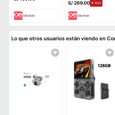
Juegos con Mandos
S/ 269.00
de aumen
63%
Recargables
Oechsle
Oechsle
Lo que otros usuarios están viendo en Co