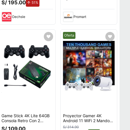
S/ 195.00
de aumento.
51%
Recargables
Recargables
Oechsle
Promart
Mejor precio.
Oferta
Game Stick 4K Lite 64GB
Proyector Gamer 4K
Consola Retro Con 2
Android 11 WiFi 2 Mandos
Mandos Inalámbricos
10000 Juegos
S/ 314.90
S/ 109.00