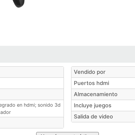
e
e
de
6
de
6
6
6
6
Vendido por
Puertos hdmi
Almacenamiento
tegrado en hdmi; sonido 3d
Incluye juegos
lador
Salida de video