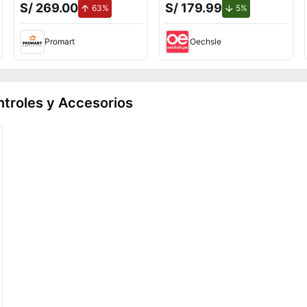
S/ 269.00
S/ 179.99
to.
de aumento.
de descuento.
63%
5%
Promart
Oechsle
ntroles y Accesorios