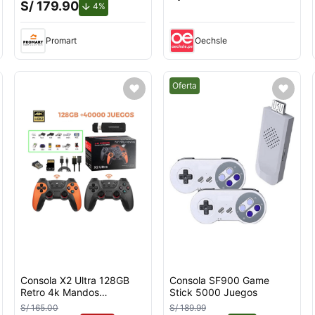
S/ 179.90
de descuento.
4%
Promart
Oechsle
Mejor precio.
Oferta
Consola X2 Ultra 128GB
Consola SF900 Game
Retro 4k Mandos
Stick 5000 Juegos
Inalambricos
S/ 165.00
S/ 189.99