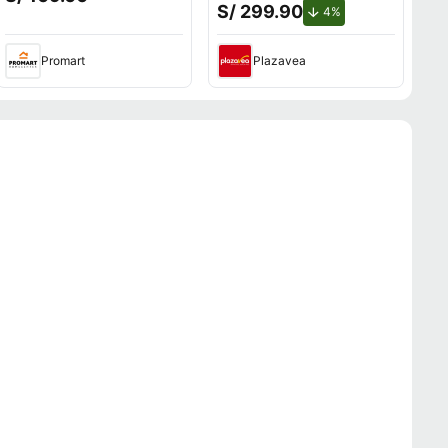
S/ 299.90
de descuento.
4%
Promart
Plazavea