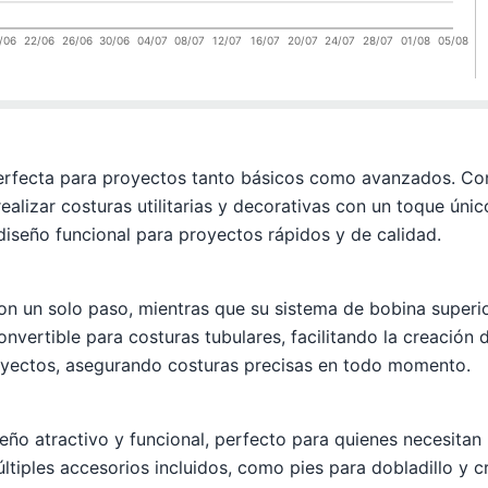
/06
22/06
26/06
30/06
04/07
08/07
12/07
16/07
20/07
24/07
28/07
01/08
05/08
erfecta para proyectos tanto básicos como avanzados. Con
ealizar costuras utilitarias y decorativas con un toque úni
iseño funcional para proyectos rápidos y de calidad.
on un solo paso, mientras que su sistema de bobina superio
onvertible para costuras tubulares, facilitando la creació
royectos, asegurando costuras precisas en todo momento.
iseño atractivo y funcional, perfecto para quienes necesit
iples accesorios incluidos, como pies para dobladillo y cr