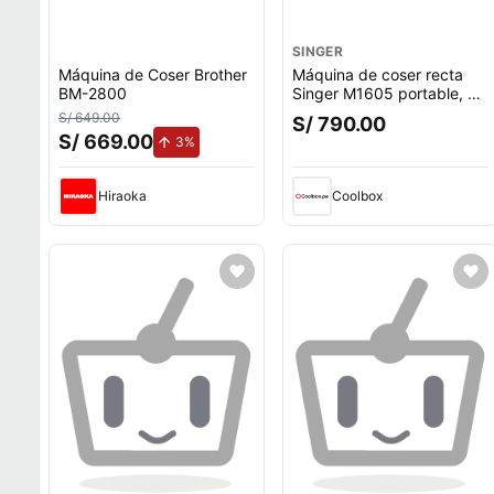
SINGER
Máquina de Coser Brother
Máquina de coser recta
BM-2800
Singer M1605 portable, 6
puntadas, blanco
S/ 649.00
S/ 790.00
S/ 669.00
de aumento.
3%
Hiraoka
Coolbox