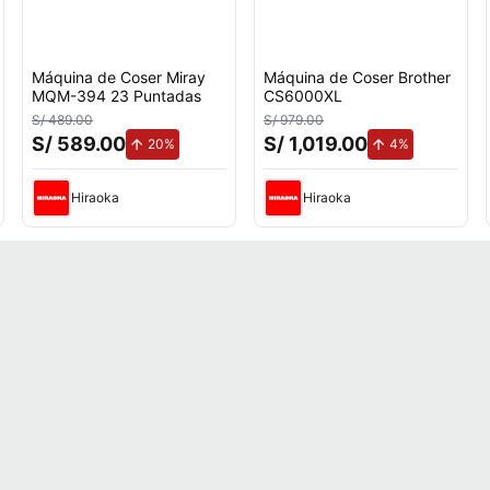
Máquina de Coser Miray
Máquina de Coser Brother
MQM-394 23 Puntadas
CS6000XL
S/ 489.00
S/ 979.00
S/ 589.00
S/ 1,019.00
to.
de aumento.
de aumento.
20%
4%
Hiraoka
Hiraoka