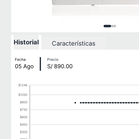
Imagen
Imagen
Imagen
1
de
2
3
d
3
Historial
Características
Historial de precios
Fecha
Precio
05
Ago
S/ 890.00
$1246
$1050
$900
$750
$600
$450
$300