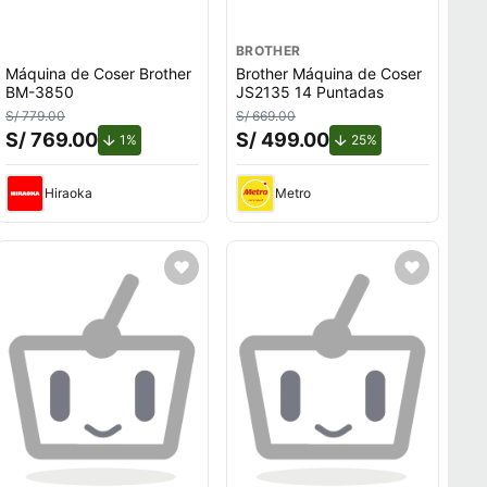
BROTHER
Máquina de Coser Brother
Brother Máquina de Coser
BM-3850
JS2135 14 Puntadas
S/ 779.00
S/ 669.00
S/ 769.00
S/ 499.00
de descuento.
de descuento.
1%
25%
Hiraoka
Metro