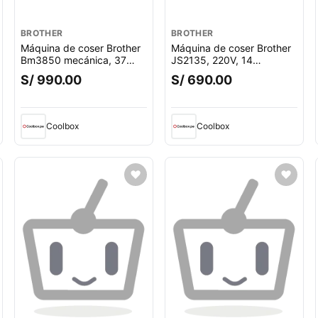
BROTHER
BROTHER
Máquina de coser Brother
Máquina de coser Brother
Bm3850 mecánica, 37
JS2135, 220V, 14
puntadas, 74 funciones de
puntadas, blanco
S/ 990.00
S/ 690.00
puntada, blanco
Coolbox
Coolbox