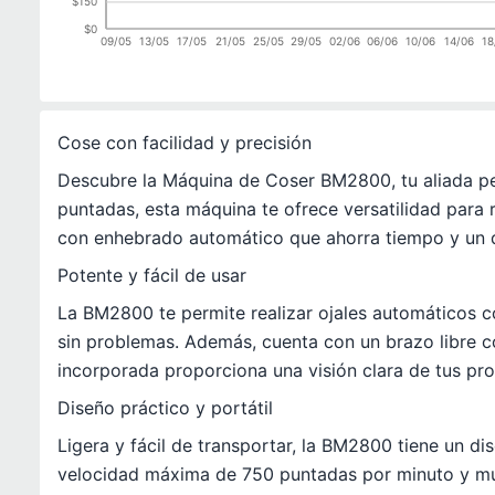
$150
$0
09/05
13/05
17/05
21/05
25/05
29/05
02/06
06/06
10/06
14/06
18
Cose con facilidad y precisión
Descubre la Máquina de Coser BM2800, tu aliada p
puntadas, esta máquina te ofrece versatilidad para r
con enhebrado automático que ahorra tiempo y un d
Potente y fácil de usar
La BM2800 te permite realizar ojales automáticos c
sin problemas. Además, cuenta con un brazo libre c
incorporada proporciona una visión clara de tus p
Diseño práctico y portátil
Ligera y fácil de transportar, la BM2800 tiene un d
velocidad máxima de 750 puntadas por minuto y múlt