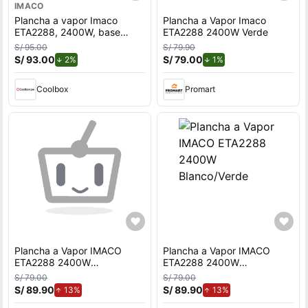
IMACO
Plancha a vapor Imaco
Plancha a Vapor Imaco
ETA2288, 2400W, base
ETA2288 2400W Verde
nano cerámica, extra vapor,
S/ 95.00
S/ 79.90
autolimpieza
S/ 93.00
de descuento.
S/ 79.00
de descuento.
2%
1%
Coolbox
Promart
Plancha a Vapor IMACO
Plancha a Vapor IMACO
ETA2288 2400W
ETA2288 2400W
Blanco/Verde
Blanco/Verde
S/ 79.00
S/ 79.00
S/ 89.90
de aumento.
S/ 89.90
de aumento.
13%
13%