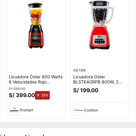
OSTER
Licuadora Oster 800 Watts
Licuadora Oster
6 Velocidades Rojo
BLSTKAGRPB 800W, 2
BLSTPEG-CPB
velocidades + pulso, vaso
S/ 289.00
S/ 199.00
de vidrio 1.5 litros, rojo
S/ 399.00
to.
de aumento.
38%
Promart
Coolbox