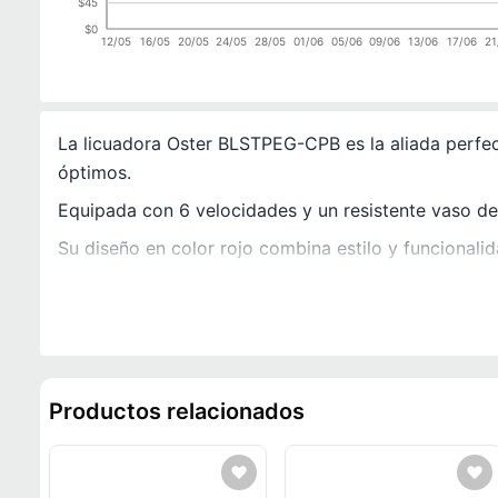
$45
$0
12/05
16/05
20/05
24/05
28/05
01/06
05/06
09/06
13/06
17/06
21
La licuadora Oster BLSTPEG-CPB es la aliada perfec
óptimos.
Equipada con 6 velocidades y un resistente vaso de v
Su diseño en color rojo combina estilo y funcionalid
Productos relacionados