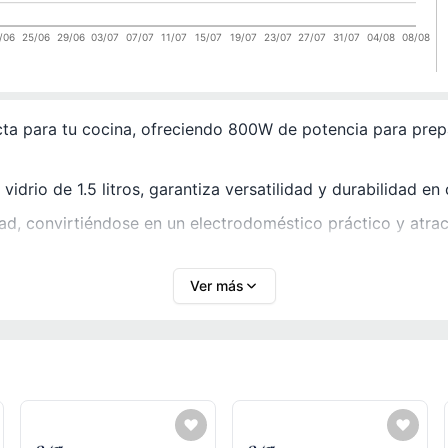
/06
25/06
29/06
03/07
07/07
11/07
15/07
19/07
23/07
27/07
31/07
04/08
08/08
ta para tu cocina, ofreciendo 800W de potencia para prepa
idrio de 1.5 litros, garantiza versatilidad y durabilidad en
ad, convirtiéndose en un electrodoméstico práctico y atract
Ver más