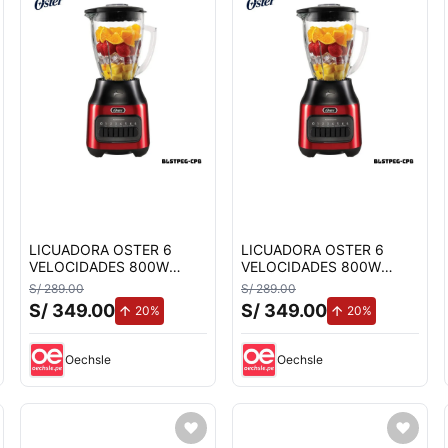
LICUADORA OSTER 6
LICUADORA OSTER 6
VELOCIDADES 800W
VELOCIDADES 800W
ROJA - BLSTPEG-CPB
ROJA - BLSTPEG-CPB
S/ 289.00
S/ 289.00
S/ 349.00
S/ 349.00
de aumento.
de aumento.
20%
20%
Oechsle
Oechsle