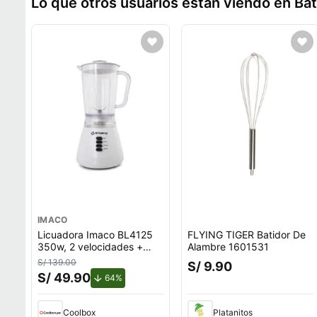
Lo que otros usuarios están viendo en Ba
IMACO
Licuadora Imaco BL4125
FLYING TIGER Batidor De
350w, 2 velocidades +
Alambre 1601531
pulsador, vaso de vidrio
S/ 139.00
S/ 9.90
1.25 litros, color blanco
S/ 49.90
de descuento.
64%
Coolbox
Platanitos