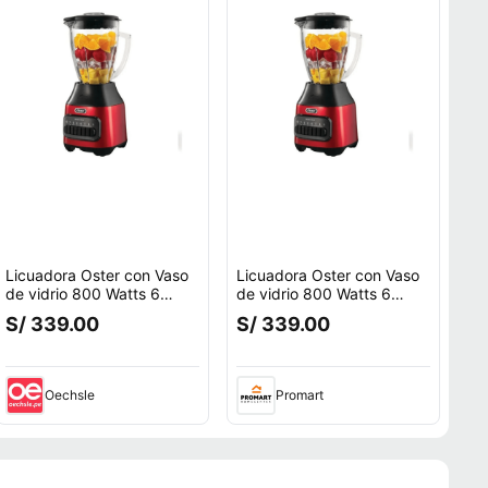
Licuadora Oster con Vaso
Licuadora Oster con Vaso
de vidrio 800 Watts 6
de vidrio 800 Watts 6
Velocidades más pulso
Velocidades más pulso
S/ 339.00
S/ 339.00
Rojo BLSTPEG-CPB Nuevo
Rojo BLSTPEG-CPB Nuevo
Oechsle
Promart