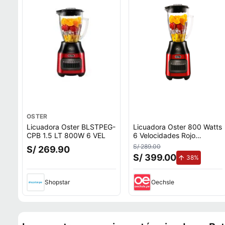
OSTER
Licuadora Oster BLSTPEG-
Licuadora Oster 800 Watts
CPB 1.5 LT 800W 6 VEL
6 Velocidades Rojo
BLSTPEG-CPB
S/ 289.00
S/ 269.90
S/ 399.00
de aumen
38%
Shopstar
Oechsle