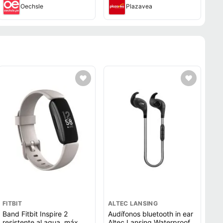
Oechsle
Plazavea
FITBIT
ALTEC LANSING
Band Fitbit Inspire 2
Audífonos bluetooth in ear
resistente al agua, máx. 10
Altec Lansing Waterproof