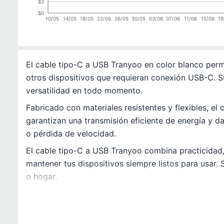
$3
$0
10/05
14/05
18/05
22/05
26/05
30/05
03/06
07/06
11/06
15/06
19
El cable tipo-C a USB Tranyoo en color blanco perm
otros dispositivos que requieran conexión USB-C. Su
versatilidad en todo momento.
Fabricado con materiales resistentes y flexibles, el
garantizan una transmisión eficiente de energía y 
o pérdida de velocidad.
El cable tipo-C a USB Tranyoo combina practicidad, 
mantener tus dispositivos siempre listos para usar.
o hogar.