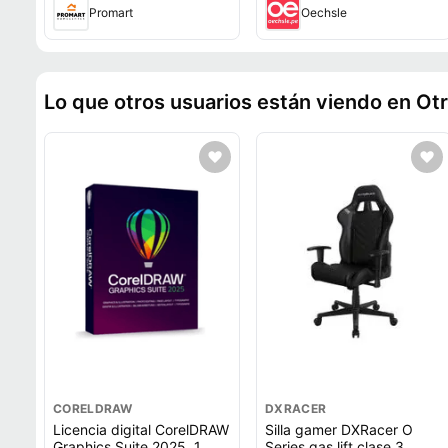
Promart
Oechsle
Lo que otros usuarios están viendo en Ot
CORELDRAW
DXRACER
Licencia digital CorelDRAW
Silla gamer DXRacer O
Graphics Suite 2025, 1
Series gas lift clase 3,