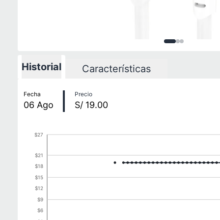
Imagen
Imagen
Imagen
1
de
2
3
d
3
Historial
Características
Historial de precios
Fecha
Precio
06
Ago
S/ 19.00
$27
$21
$18
$15
$12
$9
$6