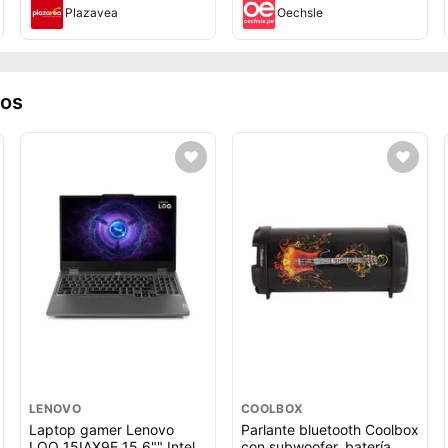
Plazavea
Oechsle
ros
LENOVO
COOLBOX
Laptop gamer Lenovo
Parlante bluetooth Coolbox
LOQ 15IAX9E 15.6"" Intel
con subwoofer, batería