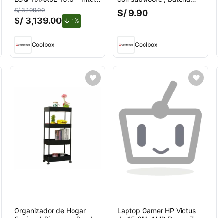
Core i5, 512GB SSD, 8GB
recargable, guitar
S/ 3,199.00
S/ 9.90
RAM, Windows 11 Home,
S/ 3,139.00
de descuento.
1%
gris
Coolbox
Coolbox
Organizador de Hogar
Laptop Gamer HP Victus