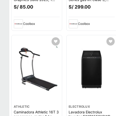
dispositivo, compatible
tapiz cuero pu, máx. 100
S/ 85.00
S/ 299.00
con macOS, duración 1
kg, inclinación 90 - 135°,
año
negro
Coolbox
Coolbox
ATHLETIC
ELECTROLUX
Caminadora Athletic 16T 3
Lavadora Electrolux