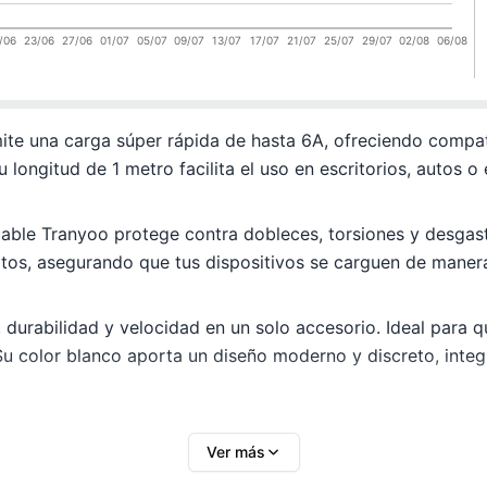
/06
23/06
27/06
01/07
05/07
09/07
13/07
17/07
21/07
25/07
29/07
02/08
06/08
ite una carga súper rápida de hasta 6A, ofreciendo compat
 longitud de 1 metro facilita el uso en escritorios, auto
 cable Tranyoo protege contra dobleces, torsiones y desgas
datos, asegurando que tus dispositivos se carguen de maner
durabilidad y velocidad en un solo accesorio. Ideal para qu
 Su color blanco aporta un diseño moderno y discreto, inte
Ver más