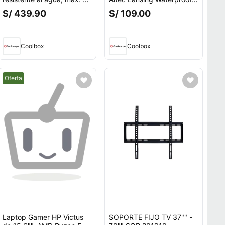
días, 20 modos deportivos,
deportivo IPX6, micrófono
S/ 439.90
S/ 109.00
color blanco
incorporado, máx. 6 horas,
control volumen, negro
Coolbox
Coolbox
Mejor precio.
Oferta
Laptop Gamer HP Victus
SOPORTE FIJO TV 37"" -