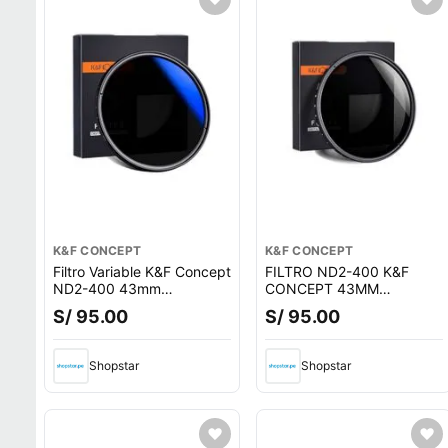
K&F CONCEPT
K&F CONCEPT
Filtro Variable K&F Concept
FILTRO ND2-400 K&F
ND2-400 43mm
CONCEPT 43MM
KF01.1104
KF01.1104
S/ 95.00
S/ 95.00
Shopstar
Shopstar