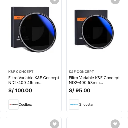
K&F CONCEPT
K&F CONCEPT
Filtro Variable K&F Concept
Filtro Variable K&F Concept
ND2-400 46mm
ND2-400 58mm
KF01.1105
KF01.1109
S/ 100.00
S/ 95.00
Coolbox
Shopstar