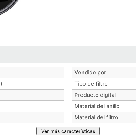
e
e
de
8
8
de
8
de
8
8
8
8
Vendido por
Tipo de filtro
t
Producto digital
Material del anillo
Material del filtro
Ver más características