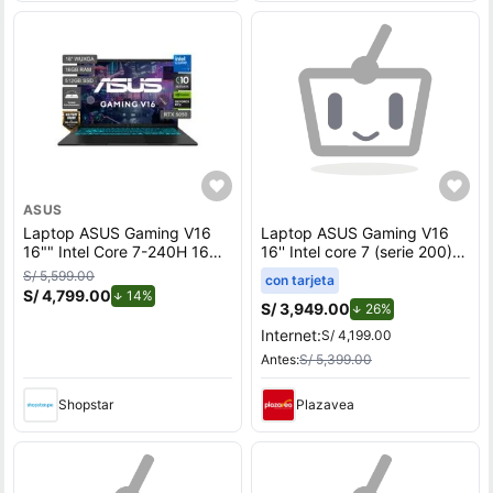
ASUS
Laptop ASUS Gaming V16
Laptop ASUS Gaming V16
16"" Intel Core 7-240H 16GB
16'' Intel core 7 (serie 200)
512GB SSD RTX5050
8GB 512GB SSD RTX3050
S/ 5,599.00
con tarjeta
V3607VJ-TK286W
S/ 4,799.00
de descuento.
14%
S/ 3,949.00
de descuento.
26%
Internet:
S/ 4,199.00
Antes:
S/ 5,399.00
Shopstar
Plazavea