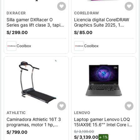
DXRACER
CORELDRAW
Silla gamer DXRacer O
Licencia digital CorelDRAW
Series gas lift clase 3, tapiz
Graphics Suite 2025, 1
cuero pu, máx. 100 kg,
dispositivo, compatible con
S/ 299.00
S/ 85.00
inclinación 90 - 135°, negro
macOS, duración 1 año
Coolbox
Coolbox
ATHLETIC
LENOVO
Caminadora Athletic 16T 3
Laptop gamer Lenovo LOQ
programas, motor 1 hp,
15IAX9E 15.6"" Intel Core i5,
velocidad máx. 10 km, máx.
512GB SSD, 8GB RAM,
S/ 3,199.00
S/ 799.00
100 kg
Windows 11 Home, gris
S/ 3,139.00
de descuento.
1%