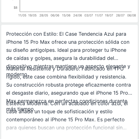
$8
11/05
19/05
28/05
06/06
15/06
24/06
03/07
11/07
19/07
28/07
06/08
Protección con Estilo: El Case Tendencia Azul para
iPhone 15 Pro Max ofrece una protección sólida con
su diseño antigolpes. Ideal para proteger tu iPhone
de caídas y golpes, asegura la durabilidad del
dispositivo mientras mantiene un aspecto elegante y
Material Resistente y Duradero: Fabricado en TPU
moderno.
rígido, este case combina flexibilidad y resistencia.
Su construcción robusta protege eficazmente contra
el desgaste diario, asegurando que el iPhone 15 Pro
Max permanezca en perfectas condiciones durante
Estética Moderna: Con un acabado en color azul, el
más tiempo.
case añade un toque de sofisticación y estilo
contemporáneo al iPhone 15 Pro Max. Es perfecto
para quienes buscan una protección funcional sin
renunciar a un diseño atractivo y en tendencia.