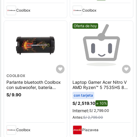
Coolbox
Coolbox
Mejor precio.
Oferta de hoy
COOLBOX
Parlante bluetooth Coolbox
Laptop Gamer Acer Nitro V
con subwoofer, batería
AMD Ryzen™ 5 7535HS 8GB
recargable, guitar
RAM 512GB SSD 15.6"" RTX
S/ 9.90
con tarjeta
3050
S/ 2,519.10
de descuento.
10%
Internet:
S/ 2,799.00
Antes:
S/ 2,799.00
Coolbox
Plazavea