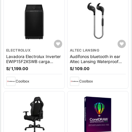
ELECTROLUX
ALTEC LANSING
Lavadora Electrolux Inverter
Audífonos bluetooth in ear
EWIP15F2XSWB carga
Altec Lansing Waterproof
superior, capacidad 15 kg,
deportivo IPX6, micrófono
S/ 1,199.00
S/ 109.00
negro
incorporado, máx. 6 horas,
control volumen, negro
Coolbox
Coolbox