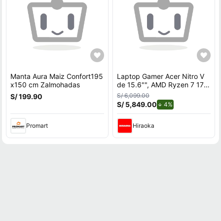
Manta Aura Maiz Confort195
Laptop Gamer Acer Nitro V
x150 cm Zalmohadas
de 15.6"", AMD Ryzen 7 170,
NVIDIA GeForce RTX 5060,
S/ 6,099.00
S/ 199.90
32GB RAM, disco sólido de
S/ 5,849.00
de descuento.
4%
512GB, modelo ANV15-A31-
R2TH
Promart
Hiraoka